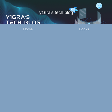
y16ra's tech blog
Home
Books