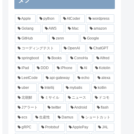
Apple
python
AtCoder
wordpress
Golang
AWS
Mac
amazon
GitHub
zenn
Google
コーディングテスト
OpenAI
ChatGPT
springboot
Books
ConoHa
Alfred
iPad
DDD
iPhone
AI
Kotolin
LeetCode
api-gateway
echo
alexa
uber
Intellij
mybatis
kotlin
北朝鮮
ミサイル
ニュース
ドコモ
Jアラート
twitter
Android
flash
ecs
生産性
Damus
ショートカット
gRPC
Protobuf
ApplePay
JAL