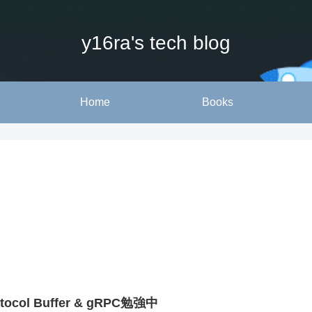
y16ra's tech blog
Home
Books
otocol Buffer & gRPC勉強中