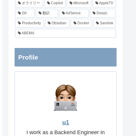
オライリー
Copilot
Microsoft
AppleTV
Git
翻訳
AdSence
DeepL
Productivity
Obsidian
Docker
Sandisk
ABEMA
Profile
u1
I work as a Backend Engineer in