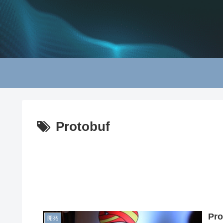
Protobuf
Pr
開発