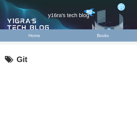
y16ra's tech blog
Home
Books
Git