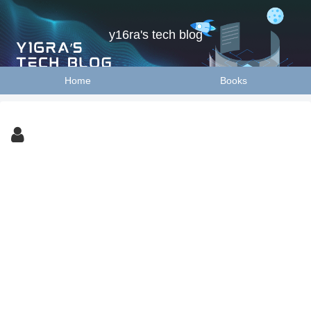
y16ra's tech blog
Home
Books