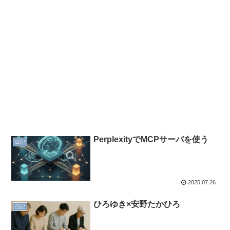
PerplexityでMCPサーバを使う
日記
2025.07.26
ひろゆき×安野たかひろ
日記