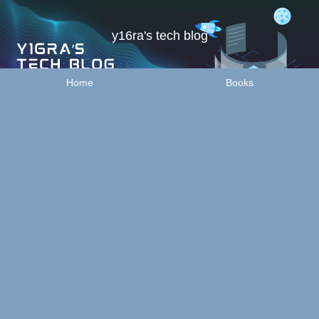
y16ra's tech blog
Home
Books