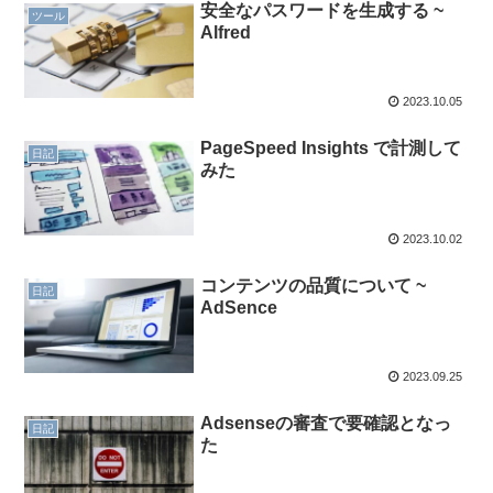
安全なパスワードを生成する ~
ツール
Alfred
2023.10.05
PageSpeed Insights で計測して
日記
みた
2023.10.02
コンテンツの品質について ~
日記
AdSence
2023.09.25
Adsenseの審査で要確認となっ
日記
た