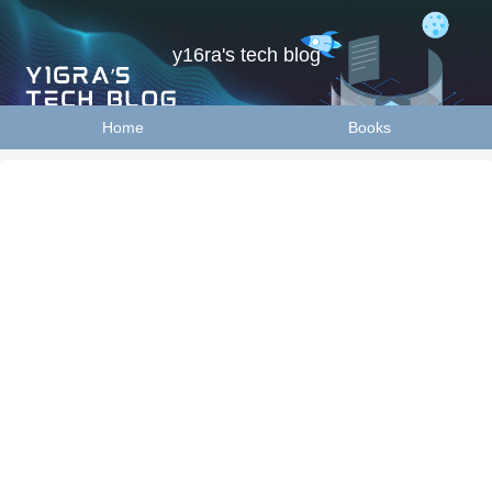
y16ra's tech blog
Home
Books