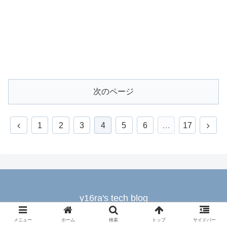
次のページ
1
2
3
4
5
6
…
17
y16ra's tech blog
Copyright © 2021-2026 y16ra's tech blog All Rights Reserved.
メニュー
ホーム
検索
トップ
サイドバー