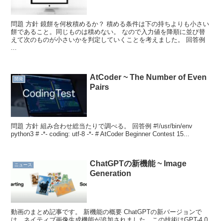
問題 方針 鏡餅を何枚積めるか？ 積める条件は下の持ちよりも小さい
餅であること。同じものは積めない。 なので入力値を降順に並び替
えて次のものが小さいかを判定していくことを考えました。 回答例
...
AtCoder ~ The Number of Even
開発
Pairs
問題 方針 組み合わせ総当たりで調べる。 回答例 #!/usr/bin/env
python3 # -*- coding: utf-8 -*- # AtCoder Beginner Contest 15...
ChatGPTの新機能 ~ Image
ニュース
Generation
動画のまとめ記事です。 新機能の概要 ChatGPTの新バージョンで
は、ネイティブ画像生成機能が追加されました。この技術はGPT-4.0