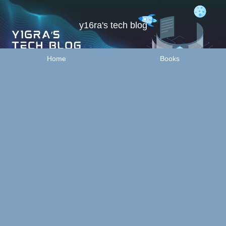
y16ra's tech blog
Home
Books