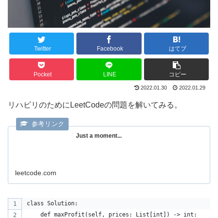
Twitter
Facebook
はてブ
Pocket
LINE
コピー
2022.01.30
2022.01.29
リハビリのためにLeetCodeの問題を解いてみる。
Just a moment...
leetcode.com
class Solution:
    def maxProfit(self, prices: List[int]) -> int: