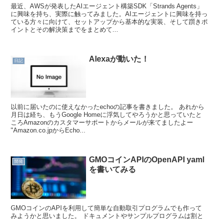
最近、AWSが発表したAIエージェント構築SDK「Strands Agents」
に興味を持ち、実際に触ってみました。AIエージェントに興味を持っ
ている方々に向けて、セットアップから基本的な実装、そして躓きポ
イントとその解決策までをまとめて...
Alexaが動いた！
日記
以前に届いたのに使えなかったechoの記事を書きました。 あれから
月日は経ち、もうGoogle Homeに浮気してやろうかと思っていたと
ころAmazonのカスタマーサポートからメールが来てましたよー
"Amazon.co.jpからEcho...
GMOコインAPIのOpenAPI yaml
開発
を書いてみる
GMOコインのAPIを利用して簡単な自動取引プログラムでも作って
みようかと思いました。 ドキュメントやサンプルプログラムは割と