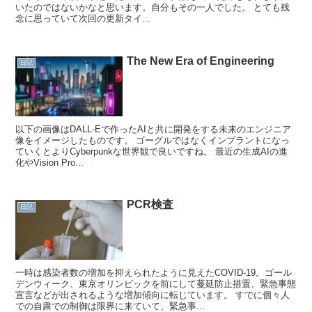
いたのではないかなと思います。自分もその一人でした。 とても残
念に思っていて次回の更新タイ...
The New Era of Engineering
日記
以下の画像はDALL-Eで作ったAIと共に開発をする未来のエンジニア
像をイメージしたものです。 ゴーグルではなくインプラントになっ
ていくとよりCyberpunkな世界観で良いですね。 最近の生成AIの進
化やVision Pro...
PCR検査
日記
一時は感染者数の増加を抑えられたように見えたCOVID-19。ゴール
デンウィーク、東京オリンピックを前にして蔓延防止措置、緊急事態
宣言などが出されるような増加傾向に転じています。 すでに個々人
での自粛での制御は限界に来ていて、緊急事...