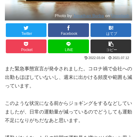
Photo by
Jonathan Borba
on
Unsplash
Twitter
Facebook
はてブ
Pocket
LINE
コピー
2022.03.04
2021.07.12
また緊急事態宣言が発令されました。コロナ禍で会社への
出勤もほぼしていないし、週末に出かける頻度や範囲も減
っています。
このような状況になる前からジョギングをするなどしてい
ましたが、日常の運動量が減っているのでどうしても運動
不足になりがちだなあと思います。