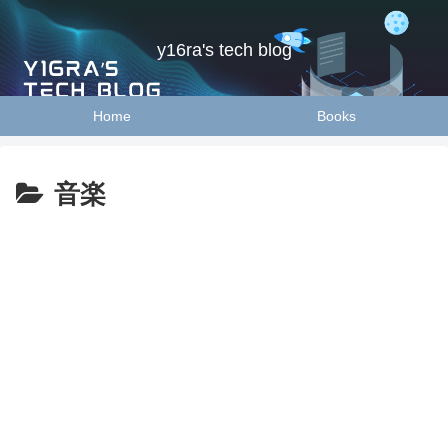
y16ra's tech blog
Home
Books
音楽